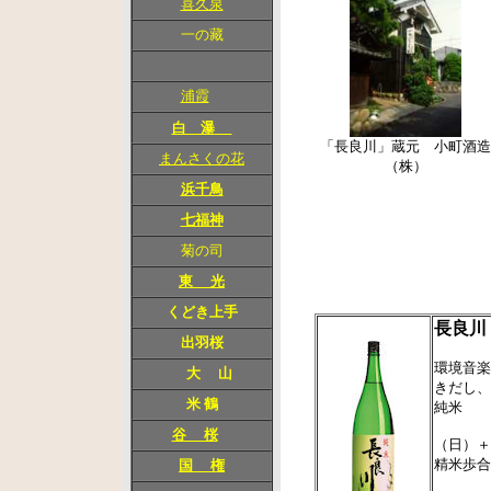
喜久泉
一の藏
浦霞
白 瀑
「長良川」蔵元 小町酒造
まんさくの花
（株）
浜千鳥
七福神
菊の司
東 光
くどき上手
長良川
出羽桜
環境音楽
大 山
きだし、
米 鶴
純米
谷 桜
（日）＋
精米歩合
国 権