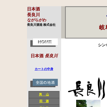
日本酒
長良川
ながらがわ
長良川酒造 株式会社
岐
シン
日本酒
長良川
カートの中身
男 山
田 酒