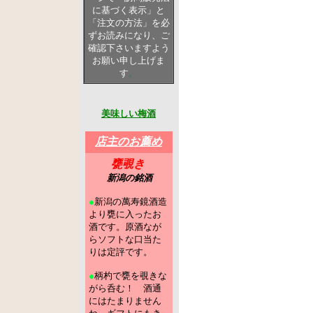
に基づく表示」と
「注文の方法」を必
ずお読みになり、ご
確認下さいますよう
お願い申し上げま
す
。
美味しい梅酒
店主のお薦め
甕覗き
新潟の銘酒
●
新潟の萬寿鏡酒造
より甕に入ったお
酒です。原酒なが
らソフトな口当た
りは定評です。
●
柄杓で甕を覗きな
がら呑む！ 酒通
にはたまりません