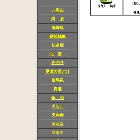
180
長良川 純米
八海山
長良
清 泉
萬寿鏡
越後鶴亀
奴奈姫
北 雪
岩の井
尾瀬の雪どけ
群馬泉
真澄
菊 姫
手取川
天狗舞
萬歳楽
満寿泉