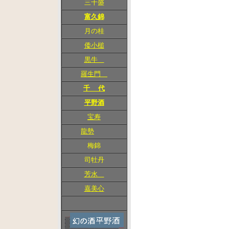
三千盛
富久錦
月の桂
倭小槌
黒牛
羅生門
千 代
平野酒
宝寿
龍勢
梅錦
司牡丹
芳水
嘉美心