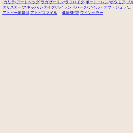
/
カリラ
/
アードベッグ
/
ラガヴーリン
/
ラフロイグ
/
ポートエレン
/
ボウモア
/
ブ
タリスカー
/
スキャパ
/
レダイグ
/
ハイランドパーク
/
アイル・オブ・ジュラ
/...
アトピー
乾燥肌
アトピスマイル
健康SHOP
ワインセラー