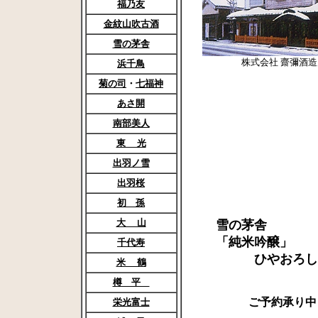
福乃友
金紋山吹古酒
雪の茅舎
株式会社 齋彌酒造
浜千鳥
菊の司
・
七福神
あさ開
南部美人
東 光
出羽ノ雪
出羽桜
初 孫
大 山
雪の茅舎
「純米吟醸」
千代寿
ひやおろし
米 鶴
樽 平
ご予約承り中
栄光富士