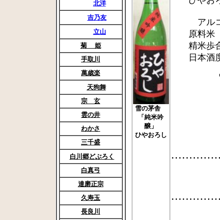
ひやおろ
北洋
吉乃友
アルコー
立山
原料米 麹
精米歩合
菊 姫
日本酒度 ＋
手取川
萬歳楽
天狗舞
宗 玄
雪の茅舎
雲の井
「純米吟
醸」
わかさ
ひやおろし
三千盛
…………
白川郷どぶろく
白真弓
達磨正宗
…………
久寿玉
長良川