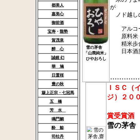
都美人
が
嘉美心
ノド越しの
御前酒
アルコー
宝寿
・
龍勢
原料米 
賀茂泉
精米歩合
雪の茅舎
醉 心
日本酒度 
「山廃純米」
誠鏡 幻
ひやおろし
華 鳩
日置桜
…………
豊の秋
ＩＳＣ（
簸上正宗・七冠馬
ジ）２０
五 橋
２
芳 水
賞受賞酒
鳴門鯛
雪の茅舎
酔 鯨
7
司牡丹