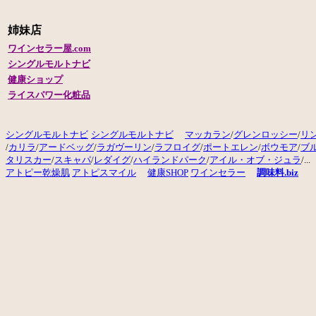
姉妹店
ワインセラー屋.com
シングルモルトナビ
健康ショップ
ライスパワー化粧品
シングルモルトナビ
シングルモルトナビ
マッカラン
/
グレンロッシー
/
リ
/
カリラ
/
アードベッグ
/
ラガヴーリン
/
ラフロイグ
/
ポートエレン
/
ボウモア
/
ブ
タリスカー
/
スキャパ
/
レダイグ
/
ハイランドパーク
/
アイル・オブ・ジュラ
/...
アトピー
乾燥肌
アトピスマイル
健康SHOP
ワインセラー
調味料.biz