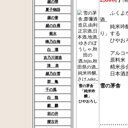
円
（
越の華
夏子物語
ふくよかで
越の誉
酒。
越の白雁
純米吟醸酒
り」する
菊水
ひやおろ
峰乃白梅
白 瀧
アルコール
吉乃川酒造
原料米 麹
清 泉
精米歩合
日本酒度 ＋
越乃白雪
群 亀
雪の茅舎 
雪の茅舎
千の風
「純米吟
醸」
白 龍
ひやおろし
麒 麟
岩の井
腰古井
…………