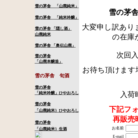
雪の茅舎 「山廃純米」
雪の茅
雪の茅舎 「純米吟醸」
大変申し訳あり
雪の茅舎 「隠し酒」
山廃純米
の在庫
雪の茅舎 「奥伝山廃」
次回
雪の茅舎
「山廃本醸造」
お待ち頂けます
雪の茅舎
旬酒
雪の茅舎
「純米吟醸」ひやおろし
入荷
雪の茅舎
下記フ
「山廃純米｝ひやおろし
再販売
雪の茅舎
お名前
「山廃純米｝生酒
E-mail