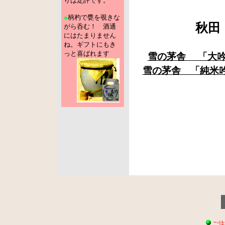
りは定評です。
●
柄杓で甕を覗きな
秋田
がら呑む！ 酒通
にはたまりません
ね。ギフトにもき
っと喜ばれます
雪の茅舎 「大
雪の茅舎 「純米
ご注