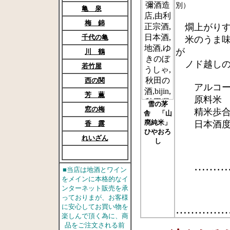
別）
亀 泉
梅 錦
燗上がりす
千代の亀
米のうま味
が
川 鶴
ノド越しの
若竹屋
西の関
アルコール
芳 薫
原料米 麹
雪の茅
窓の梅
精米歩合
舎 「山
廃純米」
日本酒度 ＋
香 露
ひやおろ
れいざん
し
………
■当店は地酒とワイン
をメインに本格的なイ
ンターネット販売を承
っておりまが、お客様
に安心してお買い物を
…………
楽しんで頂く為に、商
品をご注文される前