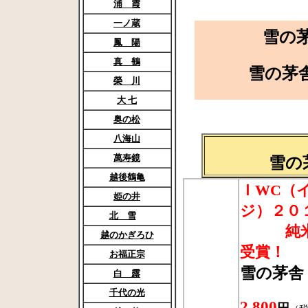
浦 霞
一ノ蔵
雪の
鳳 陽
真 鶴
雪の茅
榮 川
大 七
奥の松
八海山
萬寿鏡
雪の
越後鶴亀
ＩWC（
姫の井
ジ）２０
北 雪
純米吟
越のかぎろひ
受賞！
お福正宗
雪の茅舎
白 露
1
千代の光
2,800