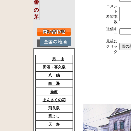
コメン
ト
希望本
数
送信キ
ー
最後に
クリッ
ク
男 山
田酒
・
喜久泉
八 鶴
白 瀑
新政
まんさくの花
飛良泉
秀よし
天 寿