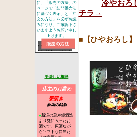
冷やおろ
に、「販売の方法」の
ページで「訪問販売法
チラ→
に基づく表示」と「注
文の方法」を必ずお読
みになり、ご確認下さ
いますようお願い申し
上げます。
■【ひやおろし】
美味しい梅酒
店主のお薦め
甕覗き
新潟の銘酒
●
新潟の萬寿鏡酒造
より甕に入ったお
酒です。原酒なが
らソフトな口当た