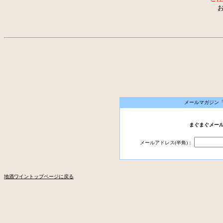
お問い合わ
メールマガジン
まぐまぐメー
メールアドレス(半角)：
地酒ワイントップページに戻る