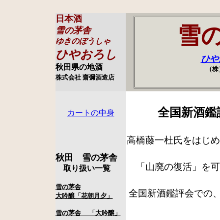
日本酒
雪
雪の茅舎
ゆきのぼうしゃ
ひやおろし
ひや
秋田県の地酒
（株
株式会社 齋彌酒造店
全国新酒鑑
カートの中身
高橋藤一杜氏をはじめ
秋田 雪の茅舎
「山廃の復活」を可
取り扱い一覧
雪の茅舎
全国新酒鑑評会での、
大吟醸「花朝月夕」
雪の茅舎 「大吟醸」