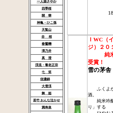
一人娘さやか
四季桜
1
開 華
神亀・ひこ孫
天覧山
谷 桜
ＩWC（
春鶯囀
ジ）２０
澤乃井
純米吟
真 澄
受賞！
渓流・養老正宗
雪の茅舎
七 笑
7
信濃錦
大雪渓
ふくよかで
舞 姫
酒。
若竹
おんな泣かせ
純米吟醸酒
り」する
満寿泉