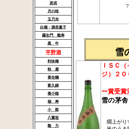
若戎
7
月の桂
玉乃光
白嶺・酒呑童子
羅生門 龍寿
黒 牛
雪
平野酒
利休梅
ＩＳＣ（
秋 鹿
ジ）２０
香住鶴
２
富久錦
ー賞受賞
倭小槌
雪の茅舎
福 寿
1
小 鼓
八重垣
燗上がり
龍 力
米のうま味