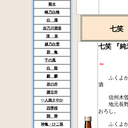
菊水
峰乃白梅
白 瀧
七笑 『純
吉乃川酒造
清 泉
越乃白雪
七笑 『
群 亀
千の風
～
白 龍
麒 麟
ふくよかな
酒
岩の井
腰古井
信州木曽路
一人娘さやか
地元長野県
四季桜
おろし。
開 華
ふくよかな
神亀・ひこ孫