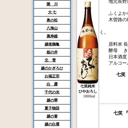
地元長野県産
榮 川
大 七
ふくよかな
木曽路の秋
奥の松
秋の味
八海山
く。
萬寿鏡
原料米 長野
越後鶴亀
酵母 きょう
姫の井
日本酒度 ±
北 雪
アルコール度
越のかぎろひ
七笑
お福正宗
白 露
七笑純米
ひやおろし
千代の光
1800ml
越の華
…………………
夏子物語
七笑 
越の誉
越の白雁