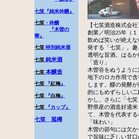
七笑『純米吟醸』
七笑
・
吟醸
【七笑酒造株式会社
『木曽の
創業／明治25年（
華』
飲めば笑いが絶えな
発する「七笑」。趣
七笑
特別純米酒
透明な旨酒。はるか
純米酒
七笑
「造り」
木曽谷をぬうように
本醸造
七笑
地下のロカ作用で含
七笑
『
紅梅
』
します。醪の発酵が
的にもめずらしい二
七笑
『
白梅
』
かし、さらに「七笑
野県産の酒造好適米
七笑
『カップ』
て、木曽を代表する
七笑 菰樽
「味わい」
木曽の節句には欠か
で旨味に乏しい甘口