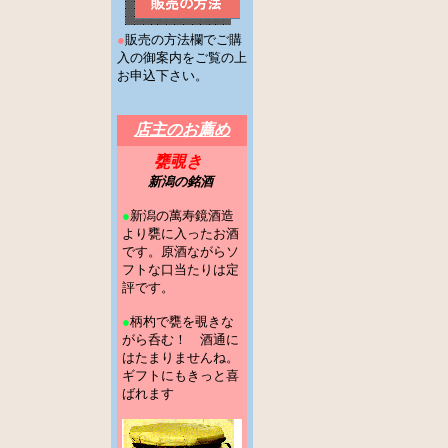
●
販売の方法欄でご購
入の御案内をご覧の上
お申込下さい。
店主のお薦め
甕覗き
新潟の銘酒
●
新潟の萬寿鏡酒造
より甕に入ったお酒
です。原酒ながらソ
フトな口当たりは定
評です。
●
柄杓で甕を覗きな
がら呑む！ 酒通に
はたまりませんね。
ギフトにもきっと喜
ばれます