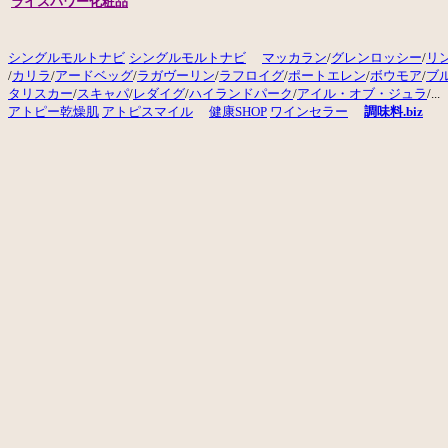
ライスパワー化粧品
シングルモルトナビ
シングルモルトナビ
マッカラン
/
グレンロッシー
/
リ
/
カリラ
/
アードベッグ
/
ラガヴーリン
/
ラフロイグ
/
ポートエレン
/
ボウモア
/
ブ
タリスカー
/
スキャパ
/
レダイグ
/
ハイランドパーク
/
アイル・オブ・ジュラ
/...
アトピー
乾燥肌
アトピスマイル
健康SHOP
ワインセラー
調味料.biz