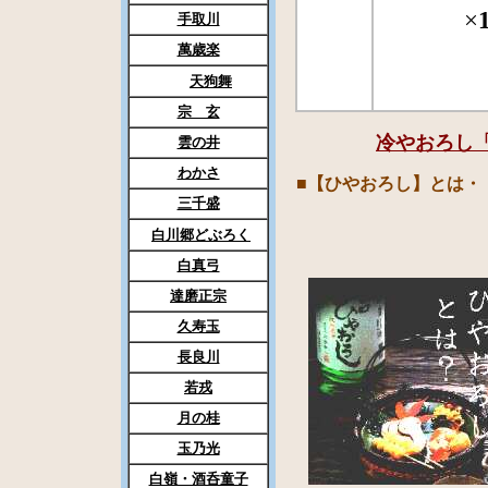
×
手取川
萬歳楽
天狗舞
宗 玄
冷やおろし
雲の井
わかさ
■【ひやおろし】とは・
三千盛
白川郷どぶろく
白真弓
達磨正宗
久寿玉
長良川
若戎
月の桂
玉乃光
白嶺・酒呑童子