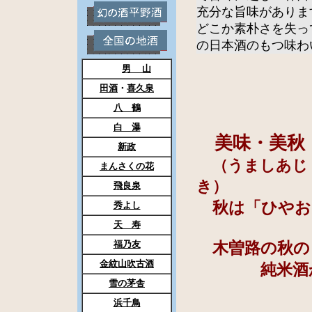
充分な旨味がありま
どこか素朴さを失っ
の日本酒のもつ味わ
男 山
田酒
・
喜久泉
八 鶴
白 瀑
美味・美秋
新政
（うましあじ
まんさくの花
き）
飛良泉
秋は「ひやお
秀よし
天 寿
福乃友
木曽路の秋の
金紋山吹古酒
純米酒か
雪の茅舎
浜千鳥