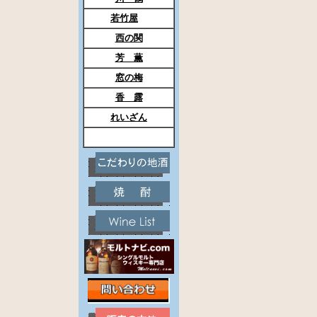
若竹屋
西の関
芳 薫
窓の梅
香 露
れいざん