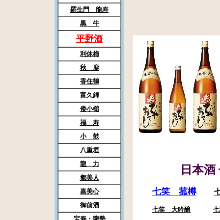
羅生門 龍寿
黒 牛
平野酒
利休梅
秋 鹿
香住鶴
富久錦
倭小槌
福 寿
小 鼓
八重垣
龍 力
日本酒 
都美人
七笑 菰樽
嘉美心
御前酒
七笑 大吟醸
七
宝寿
・
龍勢