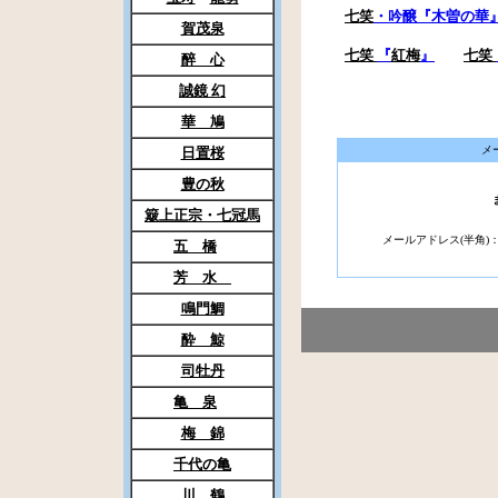
七笑
・吟醸
『木曽の華
賀茂泉
七笑
『
紅梅
』
七笑
醉 心
誠鏡 幻
華 鳩
メ
日置桜
豊の秋
簸上正宗・七冠馬
メールアドレス(半角)
五 橋
芳 水
鳴門鯛
酔 鯨
司牡丹
亀 泉
梅 錦
千代の亀
川 鶴