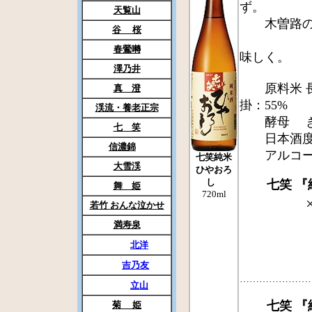
ず。
天覧山
木曽路の秋
谷 桜
秋の
春鶯囀
味しく。
澤乃井
原料米 長
真 澄
掛：55%
渓流・養老正宗
酵母 きょ
七 笑
日本酒度 ±
信濃錦
アルコール
七笑純米
大雪渓
ひやおろ
し
七笑 
舞 姫
720ml
若竹
おんな泣かせ
満寿泉
北洋
吉乃友
…………………
立山
七笑 
菊 姫