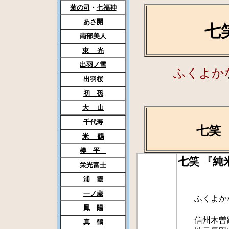
菊の司
・
七福神
あさ開
七笑 
南部美人
東 光
出羽ノ雪
ふくよか
出羽桜
初 孫
大 山
千代寿
七笑 『純
米 鶴
樽 平
七笑 『
栄光富士
浦 霞
一ノ蔵
ふくよかな
鳳 陽
信州木曽路
真 鶴