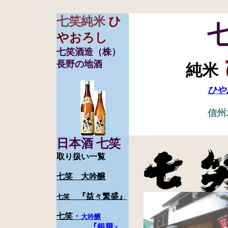
七笑純米
ひ
やおろし
七笑酒造（株）
長野の地酒
純米
ひや
信州
日本酒 七笑
取り扱い一覧
七笑 大吟醸
『益々繁盛』
七笑
七笑
・
大吟醸
『銀華』